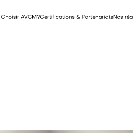
 Choisir AVCM?
Certifications & Partenariats
Nos réa
Aménagement de combles & Velux
agement de co
Prunay en Yveli