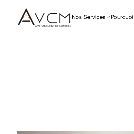

Nos Services
Pourquoi
Amén
à 