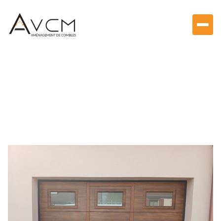
Fenêtre PVC alu / bois
Pose de porte de
garage à Lucé