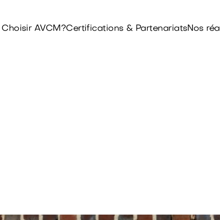
 Choisir AVCM?
Certifications & Partenariats
Nos réa
Fenêtre PVC alu / bois
e de menuiseri
Bailleau l’Évêqu