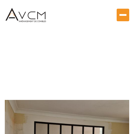
Aménagement de combles & Velux
Création de cloison et
pose de verrières
d'atelier à Pierres